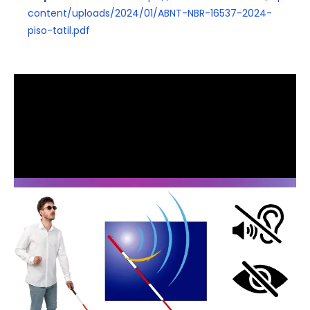
content/uploads/2024/01/ABNT-NBR-16537-2024-
piso-tatil.pdf